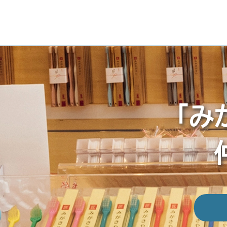
Skip
to
content
「み