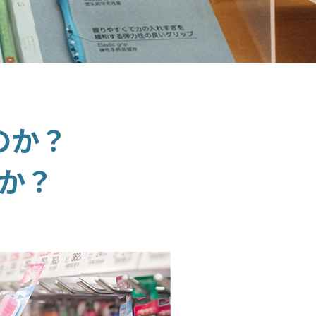
のか？
か？