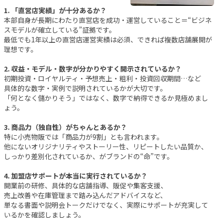
1. 「直営店実績」が十分あるか？
本部自身が長期にわたり直営店を成功・運営していること＝“ビジネ
スモデルが確立している”証拠です。
最低でも1年以上の直営店運営実績は必須、できれば複数店舗展開が
理想です。
2. 収益・モデル・数字が分かりやすく開示されているか？
初期投資・ロイヤルティ・予想売上・粗利・投資回収期間…など
具体的な数字・実例で説明されているかが大切です。
「何となく儲かりそう」ではなく、数字で納得できるか見極めまし
ょう。
3. 商品力（独自性）がちゃんとあるか？
特に小売物販では「商品力が9割」とも言われます。
他にないオリジナリティやストーリー性、リピートしたい品質か、
しっかり差別化されているか、がブランドの“命”です。
4. 加盟店サポートが本当に実行されているか？
開業前の研修、具体的な店舗指導、販促や集客支援、
売上改善や在庫管理まで踏み込んだアドバイスなど、
単なる書面や説明会トークだけでなく、実際にサポートが充実して
いるかを確認しましょう。