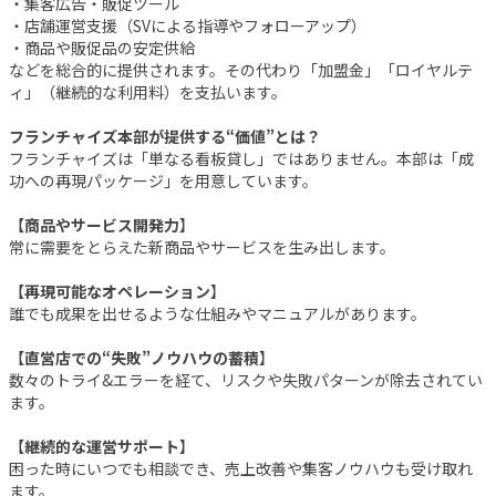
・集客広告・販促ツール
・店舗運営支援（SVによる指導やフォローアップ）
・商品や販促品の安定供給
などを総合的に提供されます。その代わり「加盟金」「ロイヤルテ
ィ」（継続的な利用料）を支払います。
フランチャイズ本部が提供する“価値”とは？
フランチャイズは「単なる看板貸し」ではありません。本部は「成
功への再現パッケージ」を用意しています。
【
商品やサービス開発力
】
常に需要をとらえた新商品やサービスを生み出します。
【
再現可能なオペレーション
】
誰でも成果を出せるような仕組みやマニュアルがあります。
【
直営店での“失敗”ノウハウの蓄積
】
数々のトライ&エラーを経て、リスクや失敗パターンが除去されてい
ます。
【
継続的な運営サポート
】
困った時にいつでも相談でき、売上改善や集客ノウハウも受け取れ
ます。