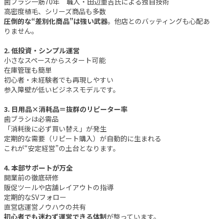
歯ブラシ一筋70年 職人・田辺重吉氏による独自技術
高密度植毛、シリーズ商品も多数
圧倒的な“差別化商品”は強い武器
。他店とのバッティングも心配あ
りません。
2. 低投資・シンプル運営
小さなスペースからスタート可能
在庫管理も簡単
初心者・未経験者でも再現しやすい
参入障壁が低いビジネスモデルです。
3. 日用品×消耗品＝抜群のリピーター率
歯ブラシは必需品
「消耗後に必ず買い替え」が発生
定期的な需要（リピート購入）が自動的に生まれる
これが“安定経営”の土台となります。
4. 本部サポートが万全
開業前の徹底研修
販促ツールや店舗レイアウトの指導
定期的なSVフォロー
直営店運営ノウハウの共有
初心者でも迷わず運営できる体制
が整っています。