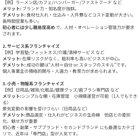
【例】ラーメン店/カフェ/ハンバーガー/ファストフード など
メリット:
ブランド力・知名度が抜群。
デメリット:
食材仕入れ・仕込み・人件費などコスト変動が大きい。
長時間営業も多い。
初心者には少し難易度高め
で、人材・オペレーション管理力が要求
されます。
2. サービス系フランチャイズ
【例】学習塾/フィットネス/介護/清掃サービス など
メリット:
在庫リスクがなく、粗利率も高いビジネスが中心。
デメリット:
成功の鍵は“人材＝自分 or スタッフのスキル”です。
個人事業主の積極的関与・人選力・教育力が求められます。
3. 小売・物販系フランチャイズ
【例】日用品/雑貨/化粧品/健康グッズ/歯ブラシ専門店 など
メリット:
シンプルな棚・在庫管理 小規模運営が可能（1人でもでき
る）
景気変動の影響を受けづらい（日用品など）
デメリット:
商品選定・仕入れがビジネスの生命線 他店との差別
化、魅せ方が重要
初心者・副業・サブブランド・セカンドブランド にも最適なカテゴ
リで、近年は「専門店」型が人気です。