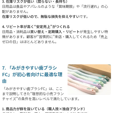
3. 在庫リスクが低い（腐らない・長持ち）
日用品は食品やアパレルのような「賞味期限」や「流行遅れ」の心
配がありません。
在庫リスクが低いので、無駄な損失を抑えやすい
です。
4. リピート率が高く“安定売上”がつくれる
日用品・消耗品は
買い替え・定期購入・リピート
が発生しやすい特
徴があります。顧客が“習慣的に”来店・購入してくれるため「売上
ゼロの日」はほとんどありません。
7. 「みがきやすい歯ブラシ
FC」が初心者向けに最適な理
由
「みがきやすい歯ブラシFC」は、ここ
まで説明してきた“理想的な小売フラン
チャイズ”の条件を高いレベルで満たしています。
1. 商品力が群を抜いている（職人技×独自ブランド）