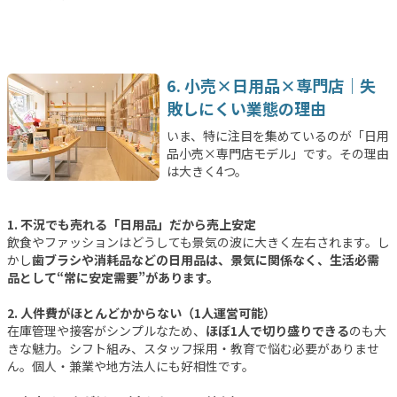
6. 小売×日用品×専門店｜失
敗しにくい業態の理由
いま、特に注目を集めているのが「日用
品小売×専門店モデル」です。その理由
は大きく4つ。
1. 不況でも売れる「日用品」だから売上安定
飲食やファッションはどうしても景気の波に大きく左右されます。し
かし
歯ブラシや消耗品などの日用品は、景気に関係なく、生活必需
品として“常に安定需要”があります。
2. 人件費がほとんどかからない（1人運営可能）
在庫管理や接客がシンプルなため、
ほぼ1人で切り盛りできる
のも大
きな魅力。シフト組み、スタッフ採用・教育で悩む必要がありませ
ん。個人・兼業や地方法人にも好相性です。