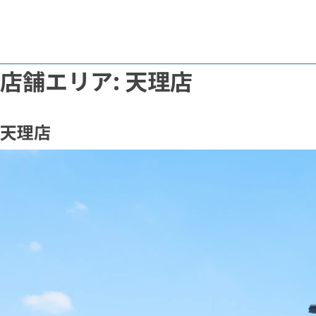
Skip
店舗エリア:
天理店
to
content
天理店